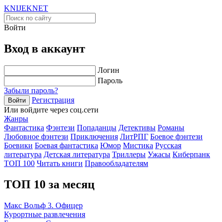
KNIJEK
NET
Войти
Вход в аккаунт
Логин
Пароль
Забыли пароль?
Регистрация
Войти
Или войдите через соц.сети
Жанры
Фантастика
Фэнтези
Попаданцы
Детективы
Романы
Любовное фэнтези
Приключения
ЛитРПГ
Боевое фэнтези
Боевики
Боевая фантастика
Юмор
Мистика
Русская
литература
Детская литература
Триллеры
Ужасы
Киберпанк
ТОП 100
Читать книги
Правообладателям
ТОП 10 за месяц
Макс Вольф 3. Офицер
Курортные развлечения