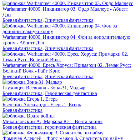
Warhammer 40000. Инквизитор 03. Ордо Маллеус - Абнетт
Дэн
Боевая фантастика
,
Эпическая фантастика
Warhammer 40000. Инквизитор 04. Фон за дополнительную
крону - Абнетт Дэн
Боевая фантастика
,
Эпическая фантастика
Warhammer 40000. Ересь Хоруса: Примархи 02. Леман Русс:
Великий Волк - Райт Крис
Боевая фантастика
,
Эпическая фантастика
Глуховцев Всеволод - Зона-31, Мадьяр
Боевая фантастика
,
Героическая фантастика
Быченин Александр - Егерь 1, Егерь
Боевая фантастика
Михайловский А.; Маркова Ю. – Врата войны
Боевая фантастика
,
героическая фантастика
Фомичёв Алексей – Форс-мажор 3, Спаситель по найму