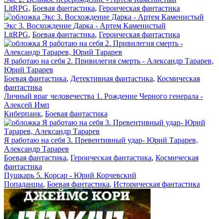
LitRPG
,
Боевая фантастика
,
Героическая фантастика
Экс 3. Восхождение Дарка - Артем Каменистый
LitRPG
,
Боевая фантастика
,
Героическая фантастика
Я работаю на себя 2. Привилегия смерть - Александр Тарарев,
Юрий Тарарев
Боевая фантастика
,
Детективная фантастика
,
Космическая
фантастика
Личный враг человечества 1. Рождение Черного генерала -
Алексей Имп
Киберпанк
,
Боевая фантастика
Я работаю на себя 3. Превентивный удар- Юрий Тарарев,
Александр Тарарев
Боевая фантастика
,
Героическая фантастика
,
Космическая
фантастика
Пушкарь 5. Корсар - Юрий Корчевский
Попаданцы
,
Боевая фантастика
,
Историческая фантастика