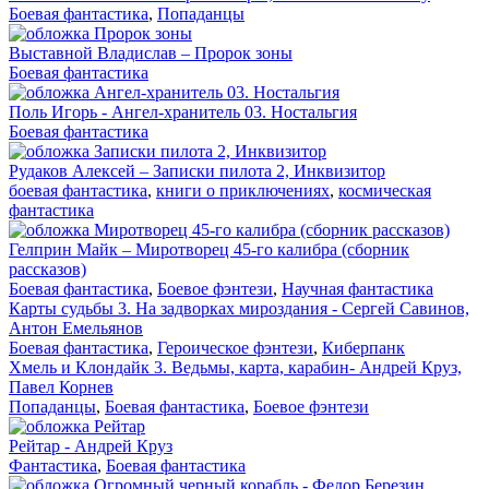
Боевая фантастика
,
Попаданцы
Выставной Владислав – Пророк зоны
Боевая фантастика
Поль Игорь - Ангел-хранитель 03. Ностальгия
Боевая фантастика
Рудаков Алексей – Записки пилота 2, Инквизитор
боевая фантастика
,
книги о приключениях
,
космическая
фантастика
Гелприн Майк – Миротворец 45-го калибра (сборник
рассказов)
Боевая фантастика
,
Боевое фэнтези
,
Научная фантастика
Карты судьбы 3. На задворках мироздания - Сергей Савинов,
Антон Емельянов
Боевая фантастика
,
Героическое фэнтези
,
Киберпанк
Хмель и Клондайк 3. Ведьмы, карта, карабин- Андрей Круз,
Павел Корнев
Попаданцы
,
Боевая фантастика
,
Боевое фэнтези
Рейтар - Андрей Круз
Фантастика
,
Боевая фантастика