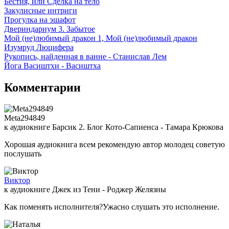
Бестия, или Сделка на тело
Закулисные интриги
Прогулка на эшафот
Двериндариум 3. Забытое
Мой (не)любимый дракон 1, Мой (не)любимый дракон
Изумруд Люцифера
Рукопись, найденная в ванне - Станислав Лем
Йога Васиштхи - Васиштха
Комментарии
Meta294849
к аудиокниге Барсик 2. Блог Кото-Сапиенса - Тамара Крюкова
Хорошая аудиокнига всем рекомендую автор молодец советую
послушать
Виктор
к аудиокниге Джек из Тени - Роджер Желязны
Как поменять исполнителя?Ужасно слушать это исполнение.