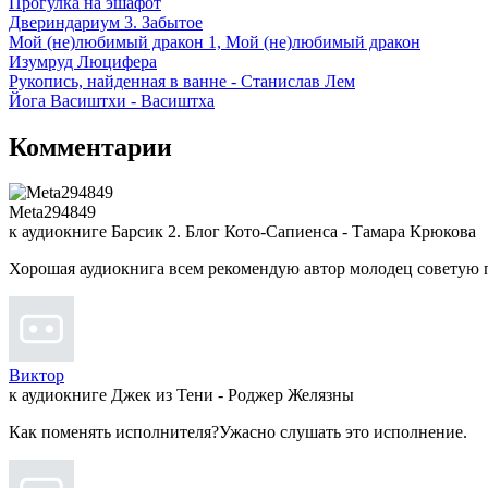
Прогулка на эшафот
Двериндариум 3. Забытое
Мой (не)любимый дракон 1, Мой (не)любимый дракон
Изумруд Люцифера
Рукопись, найденная в ванне - Станислав Лем
Йога Васиштхи - Васиштха
Комментарии
Meta294849
к аудиокниге Барсик 2. Блог Кото-Сапиенса - Тамара Крюкова
Хорошая аудиокнига всем рекомендую автор молодец советую 
Виктор
к аудиокниге Джек из Тени - Роджер Желязны
Как поменять исполнителя?Ужасно слушать это исполнение.