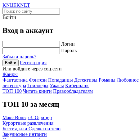
KNIJEK
NET
Войти
Вход в аккаунт
Логин
Пароль
Забыли пароль?
Регистрация
Войти
Или войдите через соц.сети
Жанры
Фантастика
Фэнтези
Попаданцы
Детективы
Романы
Любовное
литература
Триллеры
Ужасы
Киберпанк
ТОП 100
Читать книги
Правообладателям
ТОП 10 за месяц
Макс Вольф 3. Офицер
Курортные развлечения
Бестия, или Сделка на тело
Закулисные интриги