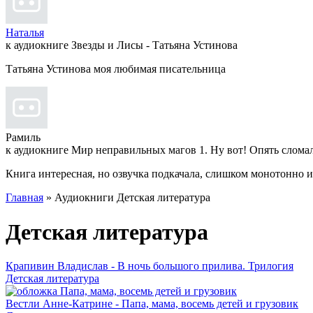
Наталья
к аудиокниге Звезды и Лисы - Татьяна Устинова
Татьяна Устинова моя любимая писательница
Рамиль
к аудиокниге Мир неправильных магов 1. Ну вот! Опять слома
Книга интересная, но озвучка подкачала, слишком монотонно 
Главная
» Аудиокниги Детская литература
Детская литература
Крапивин Владислав - В ночь большого прилива. Трилогия
Детская литература
Вестли Анне-Катрине - Папа, мама, восемь детей и грузовик