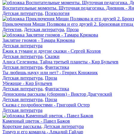
Воспитательные моменты. Шуточная педагогика. Дневник - Я
Детская литература
,
Психология
Приключения Миши Полякова и его друзей 2. Бронзовая птица
Детектив
,
Детская литература
,
Проза
Заклятие гномов - Тамара Крюкова
Детская литература
Ёжик в тумане и другие сказки - Сергей Козлов
Детская литература
,
Сказки
Алиса Селезнева. Тайна третьей планеты - Кир Булычев
Детская литература
,
Фантастика
Ты любишь науку или нет? - Генрих Книжник
Детская литература
,
Проза
Убежище - Кир Булычев
Детская литература
,
Фантастика
Денискины рассказы (сборник) - Виктор Драгунский
Детская литература
,
Проза
Сказка с подробностями - Григорий Остер
Детская литература
Каменный цветок - Павел Бажов
Короткие рассказы
,
Детская литература
Тимур и его команда - Аркадий Гайдар