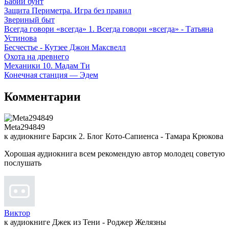
Бабий бунт
Защита Периметра. Игра без правил
Звериный быт
Всегда говори «всегда» 1. Всегда говори «всегда» - Татьяна
Устинова
Бесчестье - Кутзее Джон Максвелл
Охота на древнего
Механики 10. Мадам Ти
Конечная станция — Эдем
Комментарии
Meta294849
к аудиокниге Барсик 2. Блог Кото-Сапиенса - Тамара Крюкова
Хорошая аудиокнига всем рекомендую автор молодец советую
послушать
Виктор
к аудиокниге Джек из Тени - Роджер Желязны