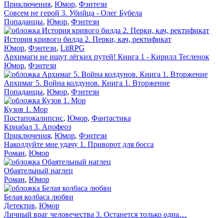
Приключения
,
Юмор
,
Фэнтези
Совсем не герой 3. Убийца - Олег Бубела
Попаданцы
,
Юмор
,
Фэнтези
История кривого билда 2. Перки, кач, ректификат
Юмор
,
Фэнтези
,
LitRPG
Архимаги не ищут лёгких путей! Книга 1 - Кирилл Тесленок
Юмор
,
Фэнтези
Архимаг 5. Война колдунов. Книга 1. Вторжение
Попаданцы
,
Юмор
,
Фэнтези
Кузов 1. Мор
Постапокалипсис
,
Юмор
,
Фантастика
Криабал 3. Апофеоз
Приключения
,
Юмор
,
Фэнтези
Наколдуйте мне удачу 1. Приворот для босса
Роман
,
Юмор
Обаятельный наглец
Роман
,
Юмор
Белая колбаса любви
Детектив
,
Юмор
Личный враг человечества 3. Останется только одна…