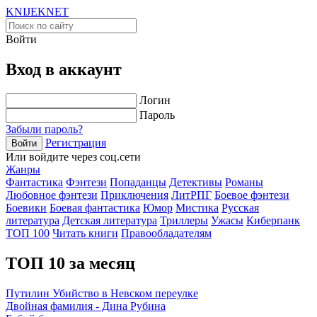
KNIJEK
NET
Войти
Вход в аккаунт
Логин
Пароль
Забыли пароль?
Регистрация
Войти
Или войдите через соц.сети
Жанры
Фантастика
Фэнтези
Попаданцы
Детективы
Романы
Любовное фэнтези
Приключения
ЛитРПГ
Боевое фэнтези
Боевики
Боевая фантастика
Юмор
Мистика
Русская
литература
Детская литература
Триллеры
Ужасы
Киберпанк
ТОП 100
Читать книги
Правообладателям
ТОП 10 за месяц
Путилин Убийство в Невском переулке
Двойная фамилия - Дина Рубина