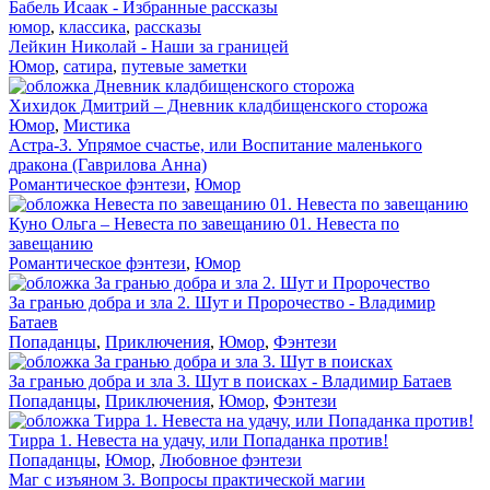
Бабель Исаак - Избранные рассказы
юмор
,
классика
,
рассказы
Лейкин Николай - Наши за границей
Юмор
,
сатира
,
путевые заметки
Хихидок Дмитрий – Дневник кладбищенского сторожа
Юмор
,
Мистика
Астра-3. Упрямое счастье, или Воспитание маленького
дракона (Гаврилова Анна)
Романтическое фэнтези
,
Юмор
Куно Ольга – Невеста по завещанию 01. Невеста по
завещанию
Романтическое фэнтези
,
Юмор
За гранью добра и зла 2. Шут и Пророчество - Владимир
Батаев
Попаданцы
,
Приключения
,
Юмор
,
Фэнтези
За гранью добра и зла 3. Шут в поисках - Владимир Батаев
Попаданцы
,
Приключения
,
Юмор
,
Фэнтези
Тирра 1. Невеста на удачу, или Попаданка против!
Попаданцы
,
Юмор
,
Любовное фэнтези
Маг с изъяном 3. Вопросы практической магии