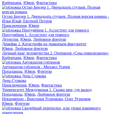
Киберпанк
,
Юмор
,
Фантастика
Остап Бендер 1. Двенадцать стульев. Полная версия романа -
Илья Ильф, Евгений Петров
Приключения
,
Юмор
Протумбрия 1. Ассистент для темного
Детектив
,
Юмор
,
Любовное фэнтези
Дракфак 2. Катастрофа на драконьем факультете
Юмор
,
Любовное фэнтези
Личный враг человечества 2. Операция «Сны цивилизации»
Киберпанк
,
Юмор
,
Фантастика
Автократия гоблинов - Михаил Усачев
Попаданцы
,
Юмор
,
Фэнтези
День Суркова
Приключения
,
Юмор
,
Фантастика
Университет Междумирья 1. Скажи мне, где выход
Попаданцы
,
Юмор
,
Любовное фэнтези
Некромерон - Виктория Угрюмова, Олег Угрюмов
Юмор
,
Фэнтези