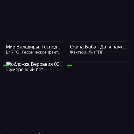
Мир Вальдиры: Господство Клана Неспящих (7 книга) (Дем Михайлов)
Окина Баба - Да, я паук, и что же? 03
LitRPG
,
Героическое фэнтези
Фэнтези
,
ЛитРПГ