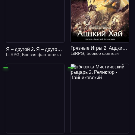
Грязные Игры 2. Аццкий Хай Михаил Булыух
Я – другой 2. Я – другой. Книга 2 - Денис Деев
LitRPG
,
Боевое фэнтези
LitRPG
,
Боевая фантастика