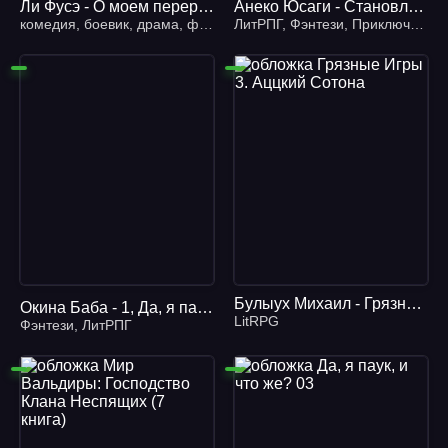
Ли Фусэ - О моем перерождении в слизь 01. Расширение территории
Анеко Юсаги - Становление Героя Щита 13
комедия
,
боевик
,
драма
,
фантастика
ЛитРПГ
,
литРПГ
,
Фэнтези
,
Приключения
Булыух Михаил - Грязные Игры 3. Аццкий Сотона
Окина Баба - 1, Да, я паук, и что же?
LitRPG
Фэнтези
,
ЛитРПГ