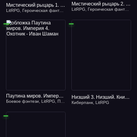
Мистический рыцарь 2. Реликтор - Тайниковский
Мистический рыцарь 1. Мистический рыцарь - Тайниковский
LitRPG
,
Героическая фантастика
LitRPG
,
Героическая фантастика
,
Боевое фэнтези
,
Героическое
Паутина миров. Империя 4. Охотник - Иван Шаман
Низший 3. Низший. Книга 3 - Дем Михайлов
Боевое фэнтези
,
LitRPG
,
Попаданцы
Киберпанк
,
LitRPG