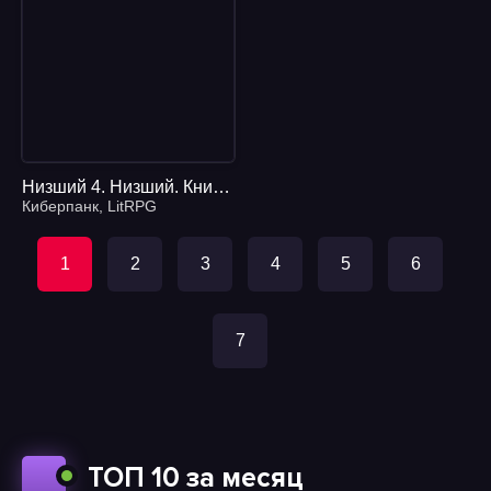
Низший 4. Низший. Книга 4 - Дем Михайлов
Киберпанк
,
LitRPG
1
2
3
4
5
6
7
ТОП 10 за месяц