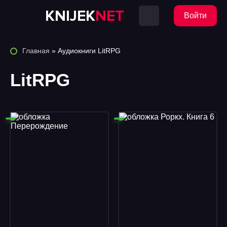
KNIJEK
NET
Войти
Главная
» Аудиокниги LitRPG
LitRPG