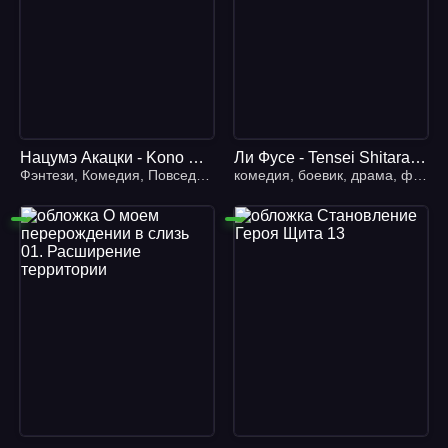
Нацумэ Акацки - Kono Subarashii Sekai ni Shukufuku wo! 5, Да будет благословен этот прекрасный мир!
Ли Фусе - Tensei Shitara Slime Datta Ken 4, Рождение демона лорда
Фэнтези
,
Комедия
,
Повседневность
комедия
,
ЛитРПГ
,
боевик
,
драма
,
фантастика