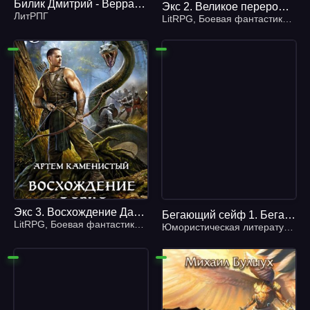
Билик Дмитрий - Верравия 02. Сумеречный пет
Экс 2. Великое перерождение - Артем Каменистый
ЛитРПГ
LitRPG
,
Боевая фантастика
,
Гер
Экс 3. Восхождение Дарка - Артем Каменистый
Бегающий сейф 1. Бегающий сейф - Сергей Вишневский
LitRPG
,
Боевая фантастика
,
Героическая фантастика
Юмористическая литература
,
Ф